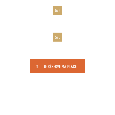
5/5
MOTIVATION
5/5
FUN
JE RÉSERVE MA PLACE
Nombre de places
Limitées