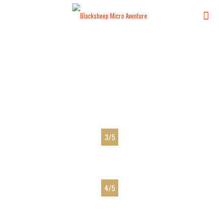
Micro Cross Alps
Avec Jean Baptiste Chandelier
13-14-15 septembre
3/5
ENDURANCE
4/5
TECHNIQUE